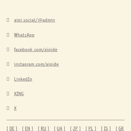
aipi.social/@admin

WhatsApp

facebook.com/aipide

instagram.com/aipide

LinkedIn

XING

X

[
DE
] [
EN
] [
RU
] [
UA
] [
JP
] [
PL
] [
IS
] [
GR