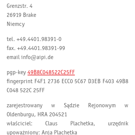
Grenzstr. 4
26919 Brake
Niemcy
tel. +49.4401.98391-0
fax. +49.4401.98391-99
email info@aipi.de
pgp-key
49B8C048522C25FF
fingerprint F4F1 2736 ECC0 5C67 D3EB F403 49B8
C048 522C 25FF
zarejestrowany w Sądzie Rejonowym w
Oldenburgu, HRA 204521
właściciel: Claus Plachetka, urzędnik
upoważniony: Anja Plachetka