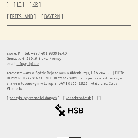
] [
LT
] [
KR
]
[
FRIESLAND
] [
BAYERN
]
aipi e. K.
|
tel.
+49.4401.98391ext0
Grenzstr. 4, 26919 Brake, Niemcy
email
info@aipi.de
zarejestrowany w Sądzie Rejonowym w Oldenburgu, HRA 204521 | EUID:
DEP3210.HRA204521 | NIP: DE222490801 | aipi jest zarejestrowanym
znakiem towarowym w Europie, OAMI 015642523 | właściciel: Claus
Plachetka
[
polityka prywatności danych
] [
kontakt/odcisk
] [
]